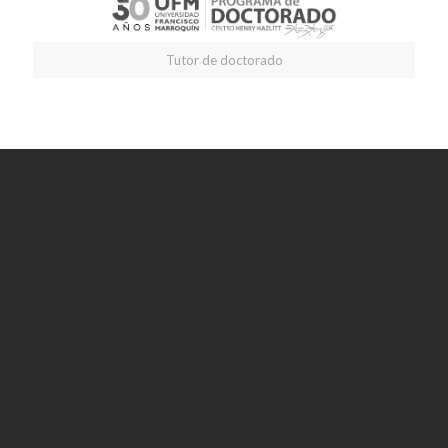
Tutor de doctorado
El
Dr. Leonardo Ravier
ha desarrollado
aportes académicos y
profesionales
orientados a la
articulación coherente
entre fundamentos,