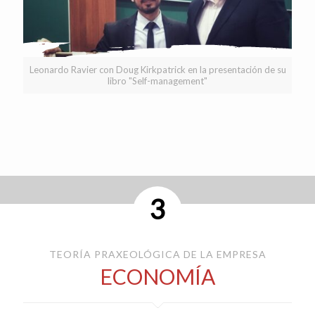
Leonardo Ravier con Doug Kirkpatrick en la presentación de su
libro "Self-management"
Self-management
Model Canvas
(PDF)
3
TEORÍA PRAXEOLÓGICA DE LA EMPRESA
ECONOMÍA