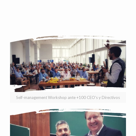
Doug Kirkpatrick
Founder & CEO at D'Artagnan Advisors | THE NO-LIMITS
ENTERPRISE | ForbesSpeakers + TEDx | Organizational Design +
Culture | Teal
Self-management Workshop ante +100 CEO's y Directivos