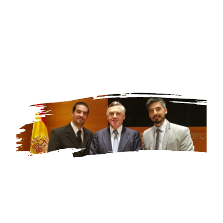
extenderá y perfeccionará en sus
futuras investigaciones»
Jesús Huerta de Soto Ballester
Catedrático de Economía Política, Universidad Rey Juan Carlos
(Exponente internacional de la Escuela Austriaca de Economía))
Escucha
capítulos claves
de la tesis