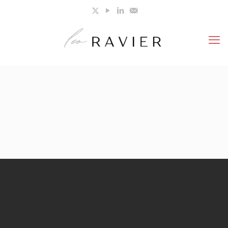
Autor
(outsider) sobre
psicología, economía y
management