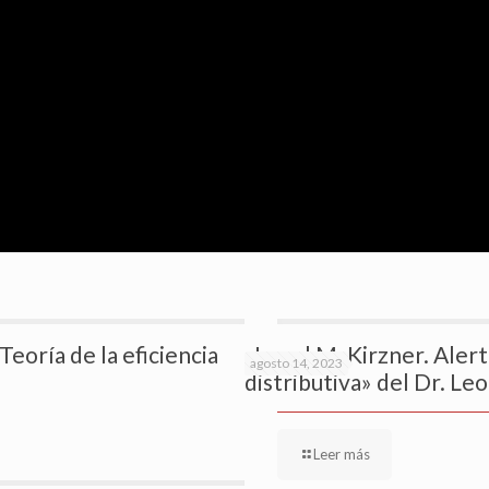
eoría de la eficiencia
«Israel M. Kirzner. Alert
agosto 14, 2023
distributiva» del Dr. Le
Leer más