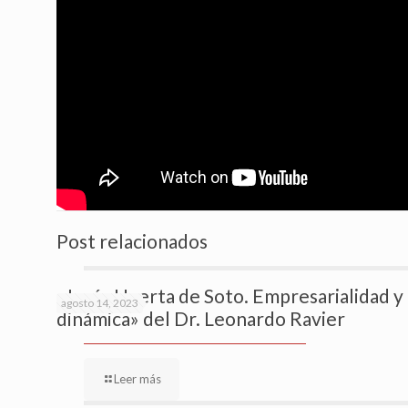
Post relacionados
«Jesús Huerta de Soto. Empresarialidad y T
agosto 14, 2023
dinámica» del Dr. Leonardo Ravier
Leer más